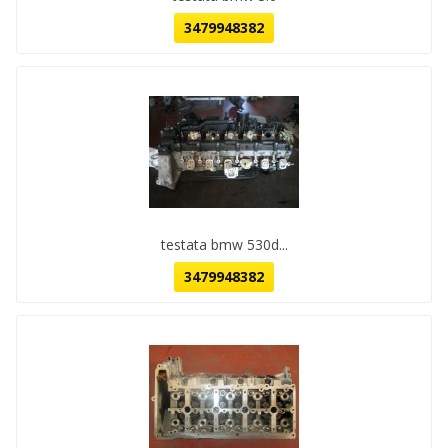
3479948382
testata bmw 530d...
3479948382