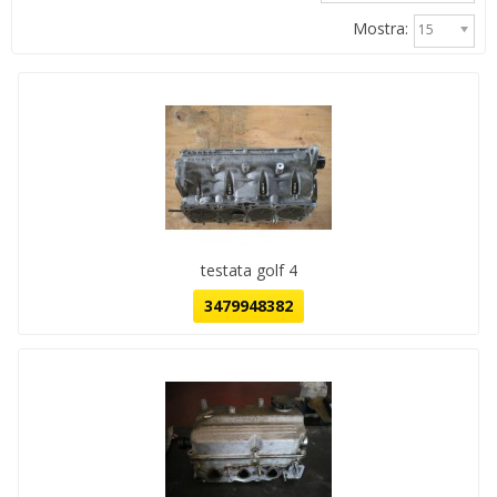
Mostra:
15
testata golf 4
3479948382