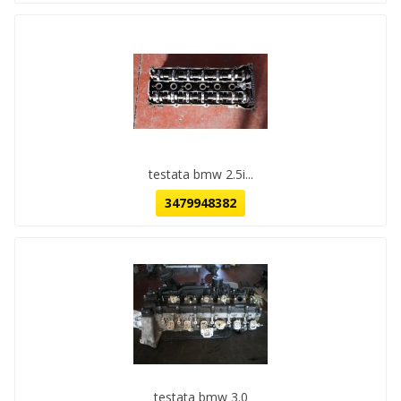
testata bmw 2.5i...
3479948382
testata bmw 3.0