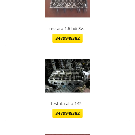
testata 1.6 hdi 8v...
3479948382
testata alfa 145...
3479948382