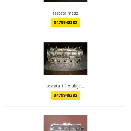
testata matiz
3479948382
testata 1.3 multijet...
3479948382